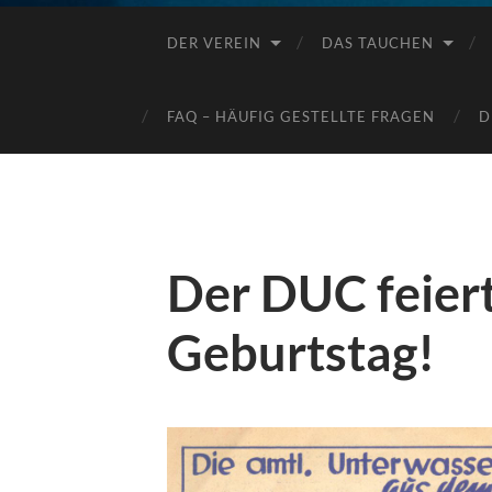
DER VEREIN
DAS TAUCHEN
FAQ – HÄUFIG GESTELLTE FRAGEN
D
Der DUC feier
Geburtstag!