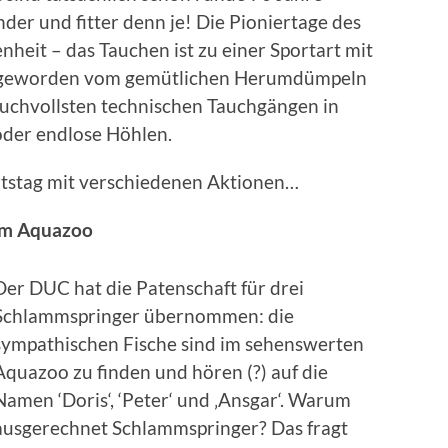
er und fitter denn je! Die Pioniertage des
nheit – das Tauchen ist zu einer Sportart mit
en geworden vom gemütlichen Herumdümpeln
uchvollsten technischen Tauchgängen in
oder endlose Höhlen.
rtstag mit verschiedenen Aktionen…
 im Aquazoo
Der DUC hat die Patenschaft für drei
Schlammspringer übernommen: die
sympathischen Fische sind im sehens­werten
Aquazoo zu finden und hören (?) auf die
Namen ‘Doris‘, ‘Peter‘ und ‚Ansgar‘. Warum
ausgerechnet Schlamm­springer? Das fragt