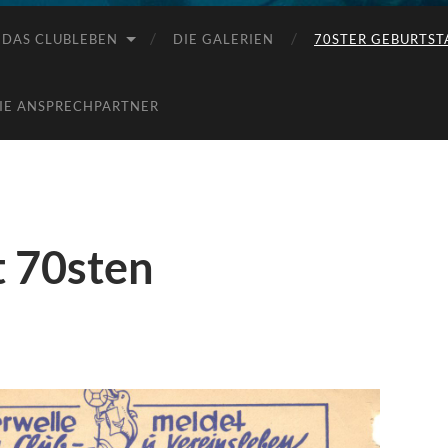
DAS CLUBLEBEN
DIE GALERIEN
70STER GEBURTST
IE ANSPRECHPARTNER
t 70sten