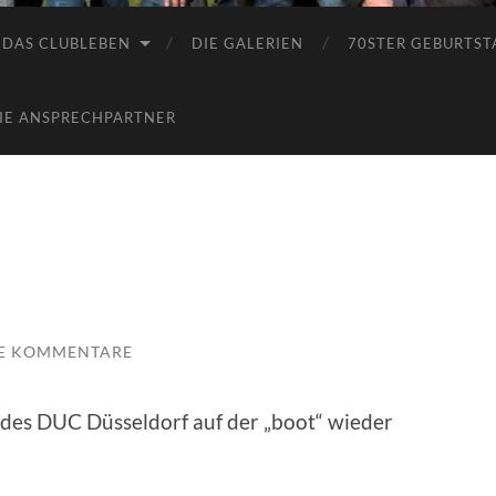
DAS CLUBLEBEN
DIE GALERIEN
70STER GEBURTST
IE ANSPRECHPARTNER
E KOMMENTARE
 des DUC Düsseldorf auf der „boot“ wieder