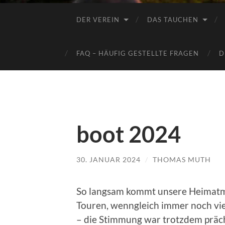
DER VEREIN
DAS TAUCHEN
FAQ – HÄUFIG GESTELLTE FRAGEN
D
boot 2024
30. JANUAR 2024
/
THOMAS MUTH
So langsam kommt unsere Heimatme
Touren, wenngleich immer noch vie
– die Stimmung war trotzdem präch