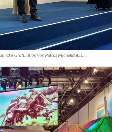
sönliche Gratulation von
Petros Michelidakis
….