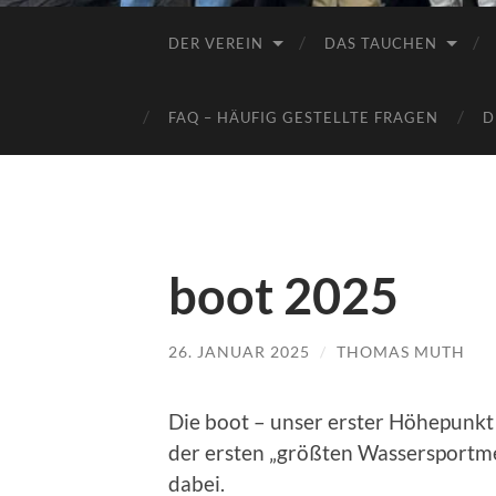
DER VEREIN
DAS TAUCHEN
FAQ – HÄUFIG GESTELLTE FRAGEN
D
boot 2025
26. JANUAR 2025
/
THOMAS MUTH
Die boot – unser erster Höhepunkt 
der ersten „größten Wassersportme
dabei.