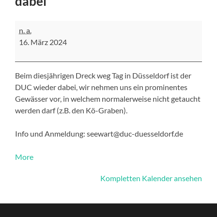
dabei
Dreck-
n. a.
weg-
16. März 2024
Tag:
Der
DUC
ist
Beim diesjährigen Dreck weg Tag in Düsseldorf ist der
dabei
DUC wieder dabei, wir nehmen uns ein prominentes
Gewässer vor, in welchem normalerweise nicht getaucht
werden darf (z.B. den Kö-Graben).
Info und Anmeldung: seewart@duc-duesseldorf.de
about
More
{title}
Kompletten Kalender ansehen