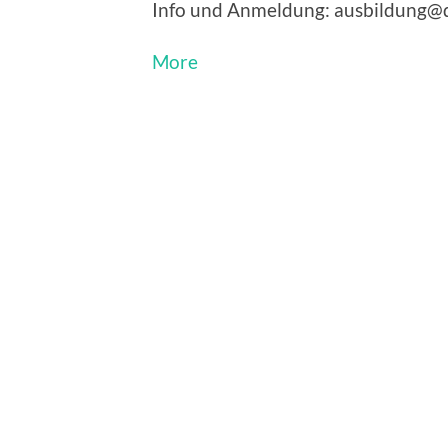
Info und Anmeldung: ausbildung@dt
about
More
{title}