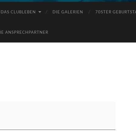
DAS CLUBLEBEN
DIE GALERIEN
70STER GEBURTST
IE ANSPRECHPARTNER