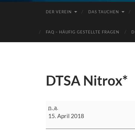
DER VEREIN
DAS TAUCHEN
FAQ – HÄUFIG GESTELLTE FRAGEN
D
DTSA Nitrox*
DTSA
n. a.
Nitrox*
15. April 2018