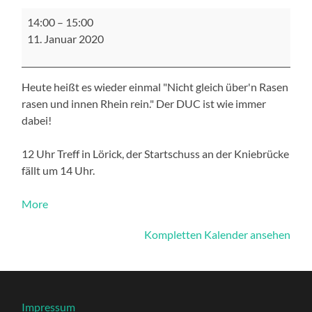
Neujahrsschwimmen
14:00
–
15:00
der
11. Januar 2020
DLRG
Heute heißt es wieder einmal "Nicht gleich über'n Rasen
rasen und innen Rhein rein." Der DUC ist wie immer
dabei!
12 Uhr Treff in Lörick, der Startschuss an der Kniebrücke
fällt um 14 Uhr.
about
More
{title}
Kompletten Kalender ansehen
Impressum