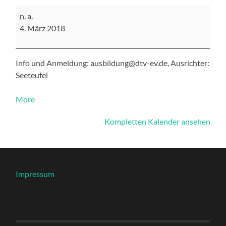
SK
n. a.
Tauchen
4. März 2018
mit
Kindern
Info und Anmeldung: ausbildung@dtv-ev.de, Ausrichter:
Seeteufel
about
More
{title}
Kompletten Kalender ansehen
Impressum