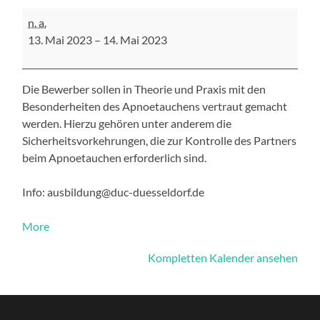
SK
n. a.
VDST
13. Mai 2023
–
14. Mai 2023
Apnoe
2
Die Bewerber sollen in Theorie und Praxis mit den
Besonderheiten des Apnoetauchens vertraut gemacht
werden. Hierzu gehören unter anderem die
Sicherheitsvorkehrungen, die zur Kontrolle des Partners
beim Apnoetauchen erforderlich sind.
Info: ausbildung@duc-duesseldorf.de
about
More
{title}
Kompletten Kalender ansehen