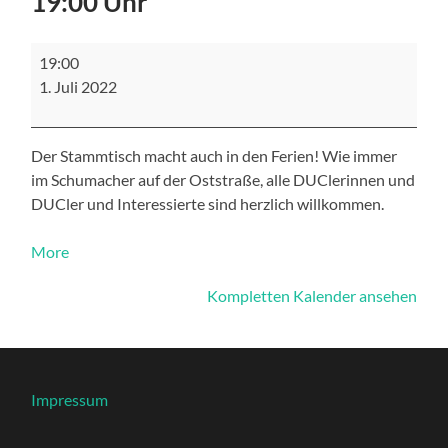
19:00 Uhr
Stammtisch
19:00
im
1. Juli 2022
Schumacher,
um
19:00
Uhr
Der Stammtisch macht auch in den Ferien! Wie immer
im Schumacher auf der Oststraße, alle DUClerinnen und
DUCler und Interessierte sind herzlich willkommen.
about
More
{title}
Kompletten Kalender ansehen
Impressum