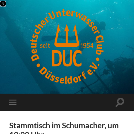
DUC-
Düsseldorf
Suchfe
Mobile-
ein-/a
Menü
ein-/ausblenden
Stammtisch im Schumacher, um