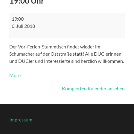
19:00 Uhr
Stammtisch
19:00
im
6. Juli 2018
Schumacher,
um
19:00
Uhr
Der Vor-Ferien-Stammtisch findet wieder im
Schumacher auf der Oststraße statt! Alle DUClerinnen
und DUCler und Interessierte sind herzlich willkommen.
about
More
{title}
Kompletten Kalender ansehen
Impressum