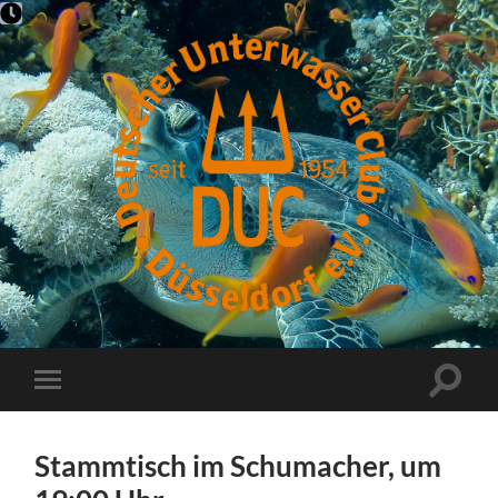
DUC-
Düsseldorf
Suchfe
Mobile-
ein-/a
Menü
ein-/ausblenden
Stammtisch im Schumacher, um